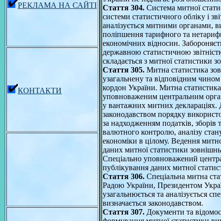
РЕКЛАМА НА САЙТІ
Стаття 304.
Система митної стати
системи статистичного обліку і зві
аналізується митними органами, ви
поліпшення тарифного та нетарифн
економічних відносин. Забороняєт
державною статистичною звітніст
складається з митної статистики зо
Стаття 305.
Митна статистика зовн
узагальнену та відповідним чином
кордон України. Митна статистика 
КОНТАКТИ
уповноваженим центральним органом
у вантажних митних деклараціях. 
законодавством порядку використ
за надходженням податків, зборів
валютного контролю, аналізу стану 
економіки в цілому. Ведення митно
даних митної статистики зовнішнь
Спеціально уповноважений централ
публікування даних митної статист
Стаття 306.
Спеціальна митна ста
Радою України, Президентом Украї
узагальнюється та аналізується сп
визначається законодавством.
Стаття 307.
Документи та відомос
формування митної статистики вик