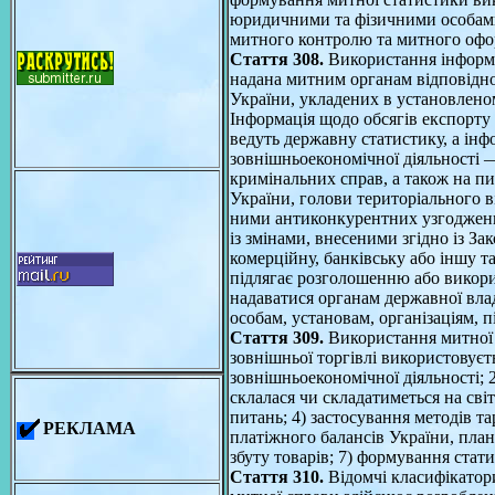
юридичними та фізичними особами 
митного контролю та митного офо
Стаття 308.
Використання інформа
надана митним органам відповідно
України, укладених в установлено
Iнформація щодо обсягів експорту 
ведуть державну статистику, а ін
зовнішньоекономічної діяльності —
кримінальних справ, а також на 
України, голови територіального в
ними антиконкурентних узгоджених д
із змінами, внесеними згідно із За
комерційну, банківську або іншу т
підлягає розголошенню або викор
надаватися органам державної вла
особам, установам, організаціям, 
Стаття 309.
Використання митної с
зовнішньої торгівлі використовуєть
зовнішньоекономічної діяльності; 
склалася чи складатиметься на сві
питань; 4) застосування методів т
РЕКЛАМА
платіжного балансів України, план
збуту товарів; 7) формування стат
Стаття 310.
Відомчі класифікатор