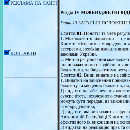
РЕКЛАМА НА САЙТІ
Розділ IV МIЖБЮДЖЕТНI ВI
Глава 13
ЗАГАЛЬНI ПОЛОЖЕНН
Стаття 81.
Поняття та мета регул
1. Міжбюджетні відносини — це 
Крим та місцевим самоврядування
ресурсами, необхідними для викон
КОНТАКТИ
законами України.
2. Метою регулювання міжбюджетни
повноваженнями на здійснення вид
бюджетами, та бюджетними ресурс
Стаття 82.
Види видатків на здій
1. Видатки на здійснення повнова
бюджету та місцевих бюджетів, по
1) видатки на забезпечення консти
суверенітету, незалежного судочин
можуть бути передані на виконанн
самоврядуванню;
2) видатки, які визначаються фун
Автономній Республіці Крим та м
ефективного їх виконання на осно
3) видатки на реалізацію прав та 