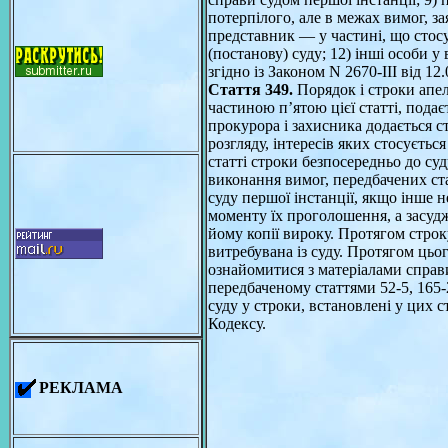
потерпілого, але в межах вимог, за
представник — у частині, що стосу
(постанову) суду; 12) інші особи 
згідно із Законом N 2670-III від 12
Стаття 349.
Порядок і строки апел
частиною п’ятою цієї статті, подає
прокурора і захисника додається с
розгляду, інтересів яких стосуєтьс
статті строки безпосередньо до суду
виконання вимог, передбачених ста
суду першої інстанції, якщо інше 
моменту їх проголошення, а засуд
йому копії вироку. Протягом строк
витребувана із суду. Протягом цьо
ознайомитися з матеріалами справи
передбаченому статтями 52-5, 165-
суду у строки, встановлені у цих с
Кодексу.
РЕКЛАМА