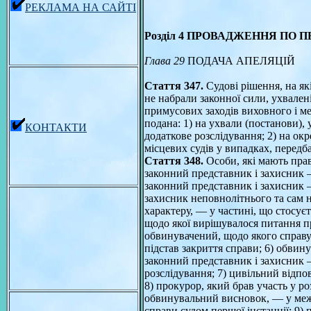
РЕКЛАМА НА САЙТІ
Розділ 4 ПРОВАДЖЕННЯ ПО П
Глава 29
ПОДАЧА АПЕЛЯЦІЙ
Стаття 347.
Судові рішення, на як
не набрали законної сили, ухвален
примусових заходів виховного і м
подана: 1) на ухвали (постанови),
КОНТАКТИ
додаткове розслідування; 2) на окр
місцевих судів у випадках, перед
Стаття 348.
Особи, які мають пра
законний представник і захисник —
законний представник і захисник —
захисник неповнолітнього та сам 
характеру, — у частині, що стосує
щодо якої вирішувалося питання п
обвинувачений, щодо якого справу 
підстав закриття справи; 6) обвин
законний представник і захисник —
розслідування; 7) цивільний відпо
8) прокурор, який брав участь у ро
обвинувальний висновок, — у межа
справи судом першої інстанції; 9) 