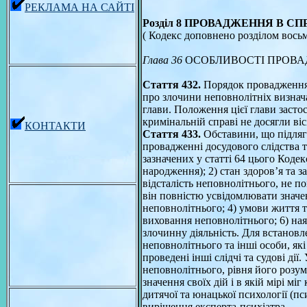
РЕКЛАМА НА САЙТІ
Розділ 8 ПРОВАДЖЕННЯ В С
( Кодекс доповнено розділом восьми
Глава 36
ОСОБЛИВОСТІ ПРОВА
Стаття 432.
Порядок провадження 
про злочини неповнолітніх визнача
глави. Положення цієї глави засто
кримінальній справі не досягли віс
КОНТАКТИ
Стаття 433.
Обставини, що підляг
провадженні досудового слідства т
зазначених у статті 64 цього Кодекс
народження); 2) стан здоров’я та 
відсталість неповнолітнього, не п
він повністю усвідомлювати значенн
неповнолітнього; 4) умови життя 
виховання неповнолітнього; 6) ная
злочинну діяльність. Для встановл
неповнолітнього та інші особи, які
проведені інші слідчі та судові ді
неповнолітнього, рівня його розум
значення своїх дій і в якій мірі м
дитячої та юнацької психології (пс
вирішення експерта-психіатра.