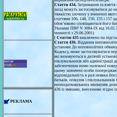
Стаття 434.
Затримання та взяття 
захід можуть застосовуватися до 
тяжкістю злочину у вчиненні якого
статтями 106, 148, 150, 155 і 157 
обов’язково сповіщаються його бат
Указами ПВР N 3084-IX від 16.02.78
чинності з 29.06.2001)
(
Статтю 435
виключено на підстав
Стаття 436.
Віддання неповнолітньо
установи До неповнолітніх обвину
Кодексу, може застосовуватися пере
які виховуються в дитячій установі 
піклувальників або адміністрації 
забезпечення ними належної поведі
цьому зазначені особи попереджают
відповідальність в разі неявки йог
батьків, опікунів і піклувальників
неоподатковуваних мінімумів доход
436 із змінами, внесеними згідно і
РЕКЛАМА