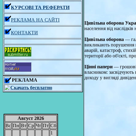
КУРСОВІ ТА РЕФЕРАТИ
РЕКЛАМА НА САЙТІ
Цивільна оборона Укра
населення від наслідків
КОНТАКТИ
Цивільна оборона
— гал
викликають порушення нор
аварій, катастроф, стих
території або об'єкті, п
Цінні папери
— грошові 
власником: засвідчують 
доходу у вигляді дивіде
РЕКЛАМА
Скачать бесплатно
Август 2026
Вс
Пн
Вт
Ср
Чт
Пт
Сб
1