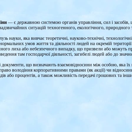
їни
— є державною системою органів управління, сил і засобів, щ
 надзвичайних ситуацій техногенного, екологічного, природного 
узь науки, яка вивчає теоретичні, науково-технічні, технологічні,
мальних умов життя та діяльності людей на окремій території (акв
ійного лиха або небезпечного випадку, що призвели або можуть 
роведення там господарчої діяльності, загибелі людей або до значн
документи, що визначають взаємовідносини між особою, яка їх ви
право володіння корпоративними правами (як акції) чи відносини 
ндів або процентів, а також можливість передачі грошових та ін