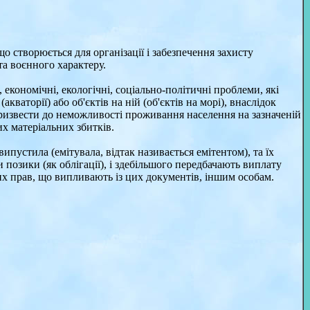
о створюється для організації і забезпечення захисту
та воєнного характеру.
 економічні, екологічні, соціально-політичні проблеми, які
аторії) або об'єктів на ній (об'єктів на морі), внаслідок
призвести до неможливості проживання населення на зазначеній
их матеріальних збитків.
пустила (емітувала, відтак називається емітентом), та їх
позики (як облігації), і здебільшого передбачають виплату
ших прав, що випливають із цих документів, іншим особам.