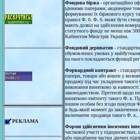
Фондова біржа
- організаційно оф
цінними паперами; акціонерне тов
формуванню їх біржового курсу та 
правил Ф. б. Ф. б. може бути ство
мають дозвіл на здійснення комерц
статутного фонду не менш ніж 500 
Кабінетом Міністрів України.
Фoндовий дериватив
- стандартн
обумовлених умовах у майбутньому
на нього покладаються функції ре
Форвардний контракт
- стандарт
папери, товари або кошти у визнач
продажу під час укладення такого 
виконання винятково за наявності
законодавством. Претензії щодо н
винятково емітенту такого Ф. к. П
іншим особам без згоди покупця Ф
в будь-який момент до закінчення ст
включаючи продавця такого Ф. к..
РЕКЛАМА
Форми здійснення іноземних інве
часткової участі у підприємствах
або придбання частки діючих підп