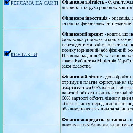
Фінансова звітність
- бухгалтерсь
РЕКЛАМА НА САЙТІ
діяльності та рух грошових коштів
Фінансова інвестиція
- операція,
та інших фінансових інструментів. 
Фінансовий кредит
- кошти, що н
банківська установа згідно з зако
нерезидентами, які мають статус н
позику юридичній або фізичній осо
КОНТАКТИ
Правила надання Ф. к. встановлюю
також Кабінетом Міністрів України
законодавства.
Фінансовий лізинг
- договір лізи
отримує в платне користування від
амортизується 60% вартості об'єкт
вартості об'єкта лізингу в складі 
60% вартості об'єкта лізингу, визн
об'єкт лізингу, переданий лізинго
або викуповується ним за залишко
Фінансово-кредитна установа
- 
виконуватися банками, за винятком