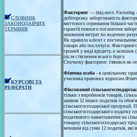
Факторинг
— (від англ. Factoring
СЛОВНИК
дебіторську заборгованість фактор
ЗАКОНОДАВЧИХ
миттєвого отримання більшої част
ТЕРМІНІВ
гарантії повного погашення заборг
зниження витрат по веденню рахун
Як правило клієнт є постачальнико
товари або послллуги. Факторинго
грошей у виді кредиту, а залишок 
після стягнення всього боргу.
Спочатку факторинг з'явився як о
Фізична особа
- в цивільному пра
учасника правових відносин.Фізич
КУРСОВІ ТА
РЕФЕРАТИ
Фіксований сільськогосподарсь
тільки з виробників товарів, сільс
заміняє I2 інших податків та обов
сільськогосподарської продукції. 
сільськогосподарського податку с
податкового навантаження на сільс
товарну сільськогосподарську про
меншим від суми 12 податків, які в