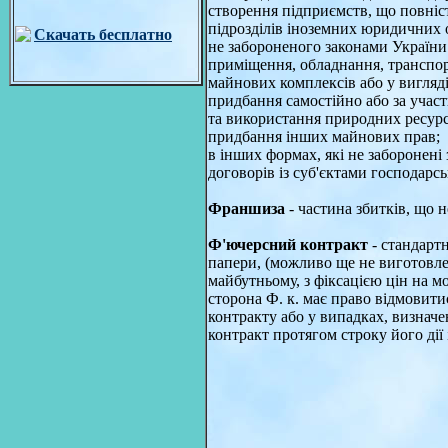
створення підприємств, що повніс
підрозділів іноземних юридичних 
Скачать бесплатно
не забороненого законами України
приміщення, обладнання, транспорт
майнових комплексів або у вигляді
придбання самостійно або за учас
та використання природних ресурсі
придбання інших майнових прав;
в інших формах, які не заборонені
договорів із суб'єктами господарсь
Франшиза
- частина збитків, що 
Ф'ючерсний контракт
- стандарт
папери, (можливо ще не виготовле
майбутньому, з фіксацією цін на м
сторона Ф. к. має право відмовити
контракту або у випадках, визнач
контракт протягом строку його ді